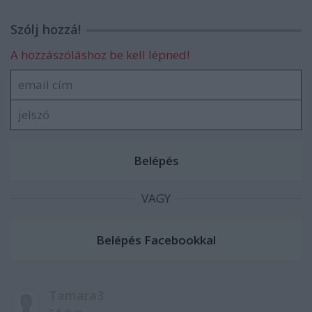
Szólj hozzá!
A hozzászóláshoz be kell lépned!
VAGY
Tamara3
14 éve