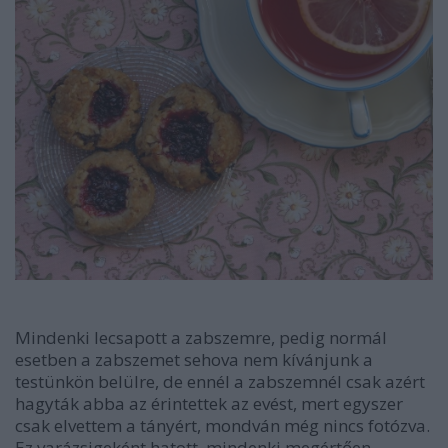
Mindenki lecsapott a zabszemre, pedig normál
esetben a zabszemet sehova nem kívánjunk a
testünkön belülre, de ennél a zabszemnél csak azért
hagyták abba az érintettek az evést, mert egyszer
csak elvettem a tányért, mondván még nincs fotózva.
Ez varázsigeként hatott, mindenki megértően