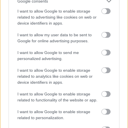
Google consents
I want to allow Google to enable storage
related to advertising like cookies on web or
device identifiers in apps.
I want to allow my user data to be sent to
Google for online advertising purposes.
A mandula felét durvára vágjuk ez kb harmadokat
jelent, a másik felét a zabbal, sóval és a liszttel késes
I want to allow Google to send me
mixerben aprítjuk. Most jöhetnek a folyadékok,
personalized advertising.
iletve ha raktunk bele akkor az aszalt gyümölcsök,
vagy a mazsola. Ezzekkel az arányokkal a tésztánk
I want to allow Google to enable storage
related to analytics like cookies on web or
száraz lesz, de ha nem szeretnénk szárazra,
device identifiers in apps.
nyugodtan lehet emelni az olaj és a szirup
mennyiségét 225 ml-ig. min 15 percig pihenjen a
I want to allow Google to enable storage
tésztánk, hogy a nedvesség mindenhova eljusson. A
related to functionality of the website or app.
tésztából diónyi golyókat formázzunk, tegyük
sütőpapírra és a közepét nyomjuk be. Ide kerüljön a
I want to allow Google to enable storage
lekvár, ami az én esetemben ribizli volt. 170C-on 15
related to personalization.
pecig süssük. A tészta nyersen két napig elvan a
hűtőben, ha nincs időnk azonnak kisütni. Kisütve is