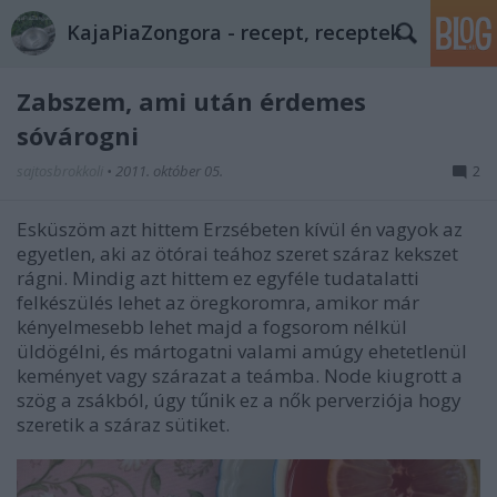
KajaPiaZongora - recept, receptek
Zabszem, ami után érdemes
sóvárogni
sajtosbrokkoli
•
2011. október 05.
2
Esküszöm azt hittem Erzsébeten kívül én vagyok az
egyetlen, aki az ötórai teához szeret száraz kekszet
rágni. Mindig azt hittem ez egyféle tudatalatti
felkészülés lehet az öregkoromra, amikor már
kényelmesebb lehet majd a fogsorom nélkül
üldögélni, és mártogatni valami amúgy ehetetlenül
keményet vagy szárazat a teámba. Node kiugrott a
szög a zsákból, úgy tűnik ez a nők perverziója hogy
szeretik a száraz sütiket.