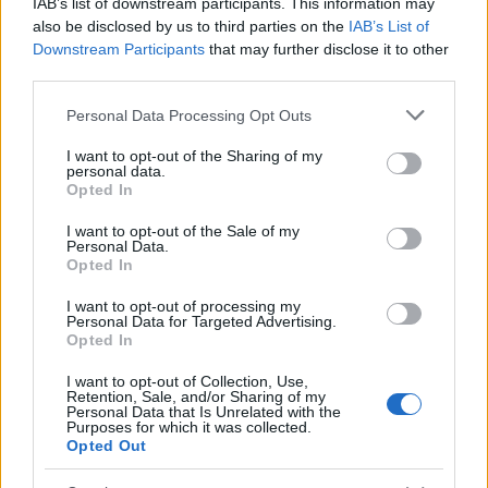
IAB’s list of downstream participants. This information may
90g liszt
also be disclosed by us to third parties on the
IAB’s List of
Downstream Participants
that may further disclose it to other
130ml olivaolaj
third parties.
70ml agaveszirup (ennek egy része, vagy plusz lehet
Please note that this website/app uses one or more Google
Personal Data Processing Opt Outs
méz is)
services and may gather and store information including but
not limited to your visit or usage behaviour. You may click to
I want to opt-out of the Sharing of my
personal data.
4 ek mazsola (esetleg egyéb aszalt gyümölcs)
grant or deny consent to Google and its third-party tags to
Opted In
use your data for below specified purposes in below Google
lekvár
consent section.
I want to opt-out of the Sale of my
Personal Data.
Opted In
I want to opt-out of processing my
Personal Data for Targeted Advertising.
Opted In
I want to opt-out of Collection, Use,
Retention, Sale, and/or Sharing of my
Personal Data that Is Unrelated with the
Purposes for which it was collected.
Opted Out