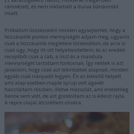
rámnézett, és nem reklamált a durva bánásmód
miatt.
Próbálom összeszedni minden agysejtemet, hogy a
hozzávalók pontos mennyiségét adjam meg, ugyanis
csak a hozzávalók meglétére törekedtem, de arra is
csak úgy, hogy itt-ott helyettesítettem, és az eredeti
receptből csak a zab, a liszt és a mandula
mennyiségét tartottam fontosnak. Így nektek is azt
javaslom, hogy csak azt tekintsétek alapnak, minden
egyáb csak irányadó legyen. Én az édesítő helyett
ami alap esetben maple syrup volt agavét
használtam részben, illetve mazsolát, ami eredetileg
benne sem volt, de azt gondoltam az is édesít rajta.
A repce olajat átcsréltem olivára.