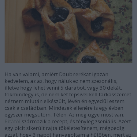
Ha van valami, amiért Daubnerékat igazán
kedvelem, az az, hogy náluk ez nem szezonális,
illetve hogy lehet venni 5 darabot, vagy 30 dekát,
tökmindegy is, de nem két tepsivel kell farkasszemet
néznem miután elkészült, lévén én egyedül eszem
csak a családban. Mindezek ellenére is egy évben
egyszer megsütöm. Télen. Az meg ugye most van.
Ritától
származik a recept, és tényleg zseniális. Azért
egy picit sikerült rajta tökéletesítenem, mégpedig
azzal, hogy 3 napot hanyagoltam a hűtőben, mert az