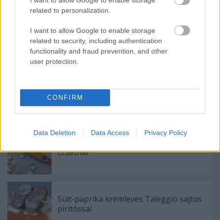
A 211C nem szivatás, egyszerűen melléütöttem, de
mennyire jól hangzik nem? Nem akartam kijavítani.
related to personalization.
A recept tökéletes, ha szeretitek ezt próbáljátok.
I want to allow Google to enable storage
related to security, including authentication
functionality and fraud prevention, and other
user protection.
Címkék:
édes
más
gyümölcsös
sütök
tepertő
édeseim
CONFIRM
Ajánlott bejegyzések:
Data Deletion
Data Access
Privacy Policy
Ecsethal
Sült-paprika krémleves Taleggio sajtos
pirítóssal