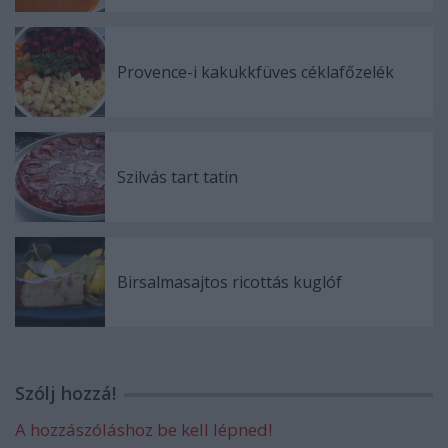
Provence-i kakukkfüves céklafőzelék
Szilvás tart tatin
Birsalmasajtos ricottás kuglóf
Szólj hozzá!
A hozzászóláshoz be kell lépned!