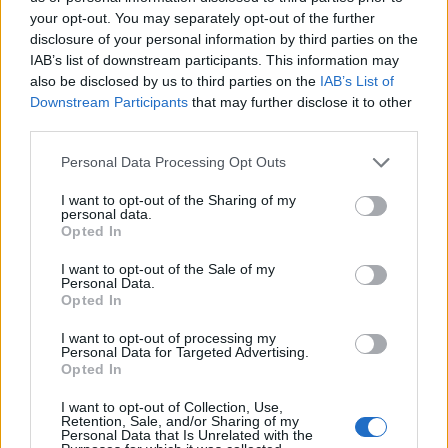
1 ek nádcukor
your opt-out. You may separately opt-out of the further
1 mk só
disclosure of your personal information by third parties on the
25g friss élesztő
IAB’s list of downstream participants. This information may
1 tk sütőpor
also be disclosed by us to third parties on the
IAB’s List of
250g tepertőkrém
Downstream Participants
that may further disclose it to other
50 ml víz
third parties.
300 ml sűrű tejföl
1 egész tojás
Please note that this website/app uses one or more Google
Personal Data Processing Opt Outs
házi szilvalekvár
services and may gather and store information including but
not limited to your visit or usage behaviour. You may click to
I want to opt-out of the Sharing of my
1 tojás a kenéshez
personal data.
grant or deny consent to Google and its third-party tags to
Opted In
use your data for below specified purposes in below Google
consent section.
I want to opt-out of the Sale of my
Personal Data.
Opted In
I want to opt-out of processing my
Personal Data for Targeted Advertising.
Opted In
I want to opt-out of Collection, Use,
Retention, Sale, and/or Sharing of my
Personal Data that Is Unrelated with the