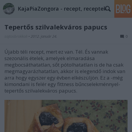
KajaPiaZongora - recept, receptek
Tepertős szilvalekváros papucs
sajtosbrokkoli
•
2012. január 24.
0
Újabb téli recept, mert ez van. Tél. És vannak
szezonális ételek, amelyek elmaradása
megbocsáthatatlan, sőt pótolhatatlan is de ha csak
megmagyarázhatatlan, akkor is elegendő indok van
arra hogy egyszer egy évben elkészüljön. Ez a -még
kimondani is felér egy fittness bűncselekménnyel-
tepertős szilvalekváros papucs.