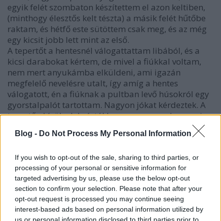
egyik felét szombaton készítettem el azon keltiben,
(minthogy élesztős kelt tészta) a másik felét hűtőbe
raktam, és hétfő este sütöttem csak meg, és az még
egy kicsit jobb lett mint az első.
A tepertőt a hentesnél válogattattam libából, és a
kicsi darabokat kértem, de mivel a fiúkkal voltam,
nem mert anyukámba elküldeni, ami igazán
megfelelő nevelésre utalt, így amíg a hentes
válogatott, én a fiúknak a pultban levő húsokról egy
gyorstalpalót tartottam. Nagyon jókat kérdeztek. A
tepertőn kívül a lekvártól lesz a papucsunk az ami,
úgyhogy ott nagyon fontos a tökéletes választás.
Blog -
Do Not Process My Personal Information
Csak is, és szigorúan a hagyományos szabolcsi,
üstben, cukor hozzáadása nélküli hosszan főzőtt
szinte fekete szilvalekvár az alkalmas. A többi felejtő.
If you wish to opt-out of the sale, sharing to third parties, or
processing of your personal or sensitive information for
Akkor inkább neki se kell állni. Ha nincs ilyenünk,
targeted advertising by us, please use the below opt-out
akkor az ehhez legközelebb álló holmit a CBA-ban
section to confirm your selection. Please note that after your
lehet kapni szögletes kis fekete kupakos üvegben.
opt-out request is processed you may continue seeing
Hozzávalók:
interest-based ads based on personal information utilized by
500g liszt
us or personal information disclosed to third parties prior to