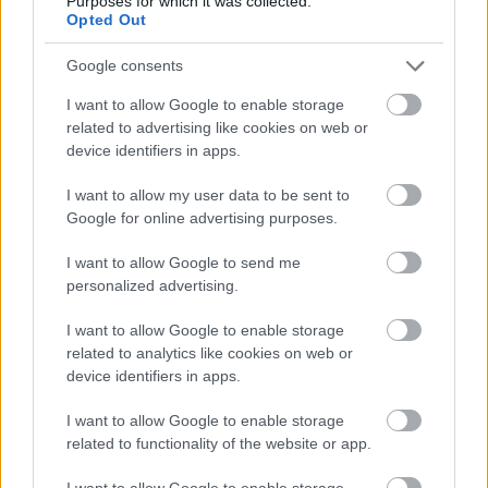
Purposes for which it was collected.
Opted Out
Google consents
I want to allow Google to enable storage
Én egészen egyszerűen a tepertőt késes mixerrel
related to advertising like cookies on web or
ledaráltam, és az összes többi hozzávalóval futtatás
device identifiers in apps.
és egyéb hókuszpókusz nélkül a kenyérsütőbe
I want to allow my user data to be sent to
raktam, és dagasztó programra állítottam. Azért
Google for online advertising purposes.
annyit megtettem, hogy alul voltak a folyadékok,
felül a szilárdabbak, de ez volt minden. Mikor kész
I want to allow Google to send me
volt a hűtőbe tettem 3 órára, (a második adagot 2
personalized advertising.
napra). Ritánál van gép nélküli részletes itiner az
elkészítéshez.
I want to allow Google to enable storage
A hideg tésztát egy deszkán kinyújtottam
related to analytics like cookies on web or
4mmvastagra, és 5x5cm-es négyzeteket vágtam, A
device identifiers in apps.
közepére tettem a szilvalekvárt, és két szemközti
tésztasarkot a lekvár fölött összecsippentettem,
I want to allow Google to enable storage
végül tojással lekentem. Forró, 211C-ra előmelegített
related to functionality of the website or app.
sütőben szép pirosra sütöttem őket.
I want to allow Google to enable storage