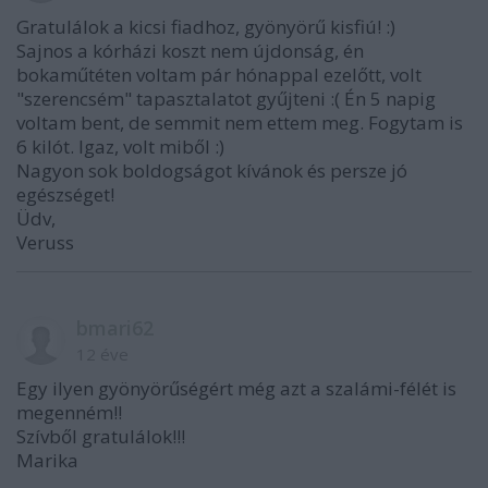
Gratulálok a kicsi fiadhoz, gyönyörű kisfiú! :)
Sajnos a kórházi koszt nem újdonság, én
bokaműtéten voltam pár hónappal ezelőtt, volt
"szerencsém" tapasztalatot gyűjteni :( Én 5 napig
voltam bent, de semmit nem ettem meg. Fogytam is
6 kilót. Igaz, volt miből :)
Nagyon sok boldogságot kívánok és persze jó
egészséget!
Üdv,
Veruss
bmari62
12 éve
Egy ilyen gyönyörűségért még azt a szalámi-félét is
megenném!!
Szívből gratulálok!!!
Marika