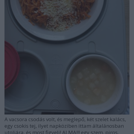
A vacsora csodás volt, és meglepő, két szelet kalács,
egy csokis tej, ilyet napköziben ittam általánosban
utoljára, és most figyelj! ALMA!!! egy szem, piros,