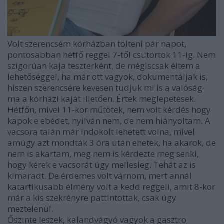
Volt szerencsém kórházban tölteni pár napot,
pontosabban hétfő reggel 7-től csütörtök 11-ig. Nem
szigorúan kaja teszterként, de mégiscsak éltem a
lehetőséggel, ha már ott vagyok, dokumentáljak is,
hiszen szerencsére kevesen tudjuk mi is a valóság
ma a kórházi kaját illetően. Értek meglepetések.
Hétfőn, mivel 11-kor műtötek, nem volt kérdés hogy
kapok e ebédet, nyilván nem, de nem hiányoltam. A
vacsora talán már indokolt lehetett volna, mivel
amúgy azt mondták 3 óra után ehetek, ha akarok, de
nem is akartam, meg nem is kérdezte meg senki,
hogy kérek e vacsorát úgy mellesleg. Tehát az is
kimaradt. De érdemes volt várnom, mert annál
katartikusabb élmény volt a kedd reggeli, amit 8-kor
már a kis szekrényre pattintottak, csak úgy
meztelenül.
Őszinte leszek, kalandvágyó vagyok a gasztro