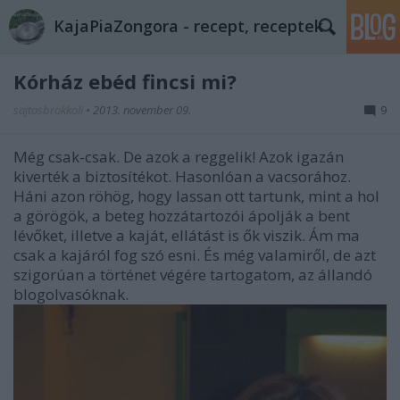
KajaPiaZongora - recept, receptek
Kórház ebéd fincsi mi?
sajtosbrokkoli
•
2013. november 09.
9
Még csak-csak. De azok a reggelik! Azok igazán
kiverték a biztosítékot. Hasonlóan a vacsorához.
Háni azon röhög, hogy lassan ott tartunk, mint a hol
a görögök, a beteg hozzátartozói ápolják a bent
lévőket, illetve a kaját, ellátást is ők viszik. Ám ma
csak a kajáról fog szó esni. És még valamiről, de azt
szigorúan a történet végére tartogatom, az állandó
blogolvasóknak.