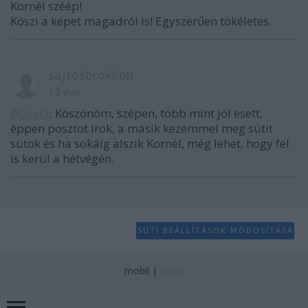
Kornél széép!
Köszi a képet magadról is! Egyszerűen tökéletes.
sajtosbrokkoli
12 éve
@Scala
: Köszönöm, szépen, több mint jól esett,
éppen posztot írok, a másik kezemmel meg sütit
sütök és ha sokáig alszik Kornél, még lehet, hogy fel
is kerül a hétvégén.
SÜTI BEÁLLÍTÁSOK MÓDOSÍTÁSA
mobil
|
teljes