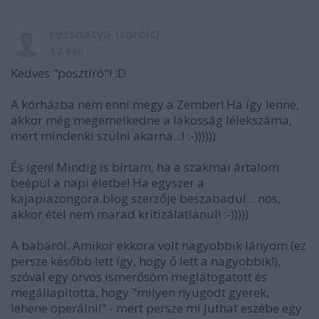
rezsoatya (törölt)
12 éve
Kedves "posztíró"! :D
A kórházba nem enni megy a Zember! Ha így lenne,
akkor még megemelkedne a lakosság lélekszáma,
mert mindenki szülni akarna...! :-))))))
És igen! Mindig is bírtam, ha a szakmai ártalom
beépül a napi életbe! Ha egyszer a
kajapiazongora.blog szerzője beszabadul... nos,
akkor étel nem marad kritizálatlanul! :-)))))
A babáról. Amikor ekkora volt nagyobbik lányom (ez
persze később lett így, hogy ő lett a nagyobbik!),
szóval egy orvos ismerősöm meglátogatott és
megállapította, hogy "milyen nyugodt gyerek,
lehene operálni!" - mert persze mi juthat eszébe egy