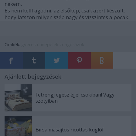
nekem.
És nem kelll agódni, az elsőkép, csak azért készült,
hogy látszon milyen szép nagy és vízszintes a pocak.
Címkék:
gyerek
ünnepelek
zongorázok
Ajánlott bejegyzések:
Fetrengj egész éjjel csokiban! Vagy
szotyiban.
Birsalmasajtos ricottás kuglóf