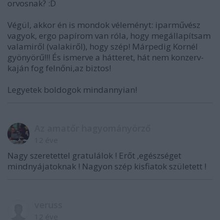
orvosnak? :D
Végül, akkor én is mondok véleményt: iparművész
vagyok, ergo papírom van róla, hogy megállapítsam
valamiről (valakiről), hogy szép! Márpedig Kornél
gyönyörű!!! És ismerve a hátteret, hát nem konzerv-
kaján fog felnőni,az biztos!
Legyetek boldogok mindannyian!
Az amatőr hagyományörző
12 éve
Nagy szeretettel gratulálok ! Erőt ,egészséget
mindnyájatoknak ! Nagyon szép kisfiatok született !
veruss
12 éve