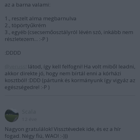
az a barna valami:
1., reszelt alma megbarnulva
2., töpörtyűkrém
3., egyéb (csecsemőosztályról lévén szó, inkább nem
részletezem... :-P )
:DDDD
@veruss
: látod, így kell felfogni! Ha volt miből leadni,
akkor direkte jó, hogy nem bírtál enni a kórházi
kosztból! :DDD (pártunk és kormányunk így vigyáz az
egészségedre! :-P )
Scala
12 éve
Nagyon gratulálok! Vissztévedek ide, és ez a hír
fogad. Négy fiú, WAO! :-)))