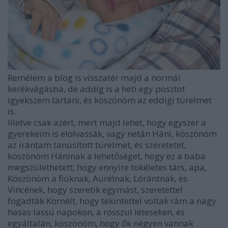
Remélem a blog is visszatér majd a normál
kerékvágásba, de addig is a heti egy posztot
igyekszem tartani, és köszönöm az eddigi türelmet
is.
Illetve csak azért, mert majd lehet, hogy egyszer a
gyerekeim is elolvassák, vagy netán Háni, köszönöm
az irántam tanúsított türelmet, és szeretetet,
köszönöm Háninak a lehetőséget, hogy ez a baba
megszülethetett, hogy ennyire tökéletes társ, apa,
Köszönöm a fiúknak, Aurélnak, Lórántnak, és
Vincének, hogy szeretik egymást, szeretettel
fogadták Kornélt, hogy tekintettel voltak rám a nagy
hasas lassú napokon, a rosszul léteseken, és
egyáltalán, köszönöm, hogy ők négyen vannak