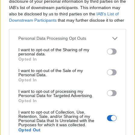
disclosure of your personal information by third parties on the
IAB’s list of downstream participants. This information may
also be disclosed by us to third parties on the
IAB’s List of
Downstream Participants
that may further disclose it to other
third parties.
Please note that this website/app uses one or more Google
Personal Data Processing Opt Outs
services and may gather and store information including but
not limited to your visit or usage behaviour. You may click to
I want to opt-out of the Sharing of my
Végül a csütörtök reggel, megint szines-szagos-
personal data.
grant or deny consent to Google and its third-party tags to
húsos kitudjamilyen karika, csak éppen eddigre
Opted In
use your data for below specified purposes in below Google
elfogyott az ételfesték, vagy végre kikopott a
consent section.
I want to opt-out of the Sale of my
keverőgép faláról, nem tudom, hát ez is a kukában
Personal Data.
landolt.
Opted In
I want to opt-out of processing my
Personal Data for Targeted Advertising.
Opted In
I want to opt-out of Collection, Use,
Retention, Sale, and/or Sharing of my
Personal Data that Is Unrelated with the
Purposes for which it was collected.
Opted Out