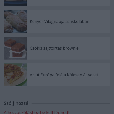
Kenyér Világnapja az iskolában
Csokis sajttortás brownie
Az út Európa felé a Kölesen át vezet
Szólj hozzá!
A hozzászóláshoz be kell lépned!