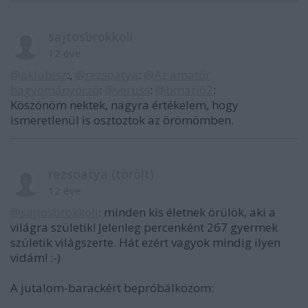
sajtosbrokkoli
12 éve
@aklubisz
:,
@rezsoatya
:
@Az amatőr
hagyományörző
:
@veruss
:
@bmari62
:
Köszönöm nektek, nagyra értékelem, hogy
ismeretlenül is osztoztok az örömömben.
rezsoatya (törölt)
12 éve
@sajtosbrokkoli
: minden kis életnek örülök, aki a
világra születik! Jelenleg percenként 267 gyermek
születik világszerte. Hát ezért vagyok mindig ilyen
vidám! :-)
A jutalom-barackért bepróbálkozom: