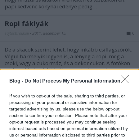
papi kedvenc konyhai edénye pedig…
Ropi fáklyák
sajtosbrokkoli
•
2011. december 15.
0
De a skacok szerint lehet, hogy inkább csillagszórók.
Végül bármelyik legyen is, a lényeg a ropi, meg a
csoki, vagy a cukormáz, és a dekor cukor. A fotókon
csak csoki alapú fáklyák vannak, de az ovis
karácsonyra cukormáz alapút is készítettünk, mert
Blog -
Do Not Process My Personal Information
Lóri nem szereti a csokit.…
If you wish to opt-out of the sale, sharing to third parties, or
Egy egész almafa nőtt a
processing of your personal or sensitive information for
konyhámban! - Zöldalmás macaroon
targeted advertising by us, please use the below opt-out
section to confirm your selection. Please note that after your
sajtosbrokkoli
•
2011. október 03.
0
opt-out request is processed you may continue seeing
interest-based ads based on personal information utilized by
us or personal information disclosed to third parties prior to
A fiúk meg alig győzték a szüretet. Pont úgy szedték