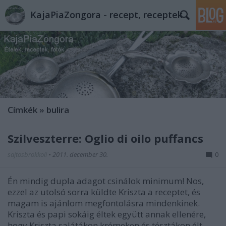
KajaPiaZongora - recept, receptek
Címkék
»
bulira
Szilveszterre: Oglio di oilo puffancs
sajtosbrokkoli
•
2011. december 30.
0
Én mindig dupla adagot csinálok minimum! Nos,
ezzel az utolsó sorra küldte Kriszta a receptet, és
magam is ajánlom megfontolásra mindenkinek.
Kriszta és papi sokáig éltek együtt annak ellenére,
hogy Kriszta salátákon krémeken és tésztákon élt,