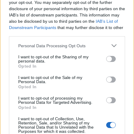
your opt-out. You may separately opt-out of the further
mint az igazit. A pólot a hasuk előtt megemelték, és
disclosure of your personal information by third parties on the
beleszedték a kicsi terméseket. Majd leültek és csak
IAB’s list of downstream participants. This information may
falták. Lóri persze nem állta meg, hogy be ne szóljon,
also be disclosed by us to third parties on the
IAB’s List of
miszerint neki az a rózsaszín a kedvence, és bár ez se
Downstream Participants
that may further disclose it to other
akad a…
third parties.
Please note that this website/app uses one or more Google
Chipsadó helyett: cheddar snack
Personal Data Processing Opt Outs
services and may gather and store information including but
sajtosbrokkoli
•
2011. szeptember 28.
0
not limited to your visit or usage behaviour. You may click to
I want to opt-out of the Sharing of my
personal data.
grant or deny consent to Google and its third-party tags to
Opted In
use your data for below specified purposes in below Google
Fogalamam sincs, hogy az emberek miért vesznek
consent section.
I want to opt-out of the Sale of my
bármit, ami beleesik ebbe a kategóriába. Elolvastam
Personal Data.
végre, hogy milyen baromságok tartoznak ide.
Opted In
Persze nyilván könnyen beszélek. Valaki tudja
konkrétan, hogy mely termékek esnek bele?
I want to opt-out of processing my
Personal Data for Targeted Advertising.
Alaposan átböngésztem, és egy szóval össze…
Opted In
I want to opt-out of Collection, Use,
Feta mártogató- a kérdés, hogy
Retention, Sale, and/or Sharing of my
Personal Data that Is Unrelated with the
hányszor csípjen?
Purposes for which it was collected.