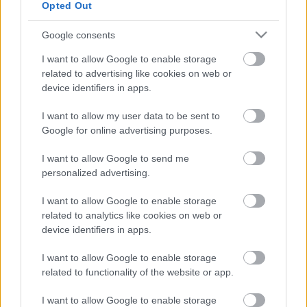
Opted Out
sajtosbrokkoli
•
2011. szeptember 14.
0
Google consents
A viking harcosok bátorságával, állok elébe
I want to allow Google to enable storage
mindenféle csípős, erős, szájtépős ételnek. A
related to advertising like cookies on web or
tüdőmet teleszívom, ilyenkor nézek ki úgy mint ők, a
device identifiers in apps.
sisakjukpon lévő kis szarvak jelképezik a kettéálló
füleimet (csak ilyenkor állnak ketté), és csak kűzdök
I want to allow my user data to be sent to
az erővel. A…
Google for online advertising purposes.
Tökéletesen omlós vajas keksz
I want to allow Google to send me
personalized advertising.
sajtosbrokkoli
•
2011. szeptember 07.
0
I want to allow Google to enable storage
related to analytics like cookies on web or
Nehéz igazán jó omlós kekszet enni, mert általában
device identifiers in apps.
sosem látnak vaníliát, kicsit töményre sikerülnek, és
mert nem is divatos mostanság, így aztán eleve alig
I want to allow Google to enable storage
fellelhető néhány helyen. Luca régen egy jó kávézó
related to functionality of the website or app.
közelében dolgozott, és ott mindig kaptunk ilyet a
kávé mellé,…
I want to allow Google to enable storage