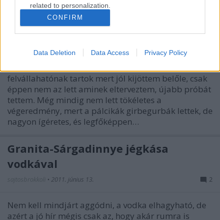
related to personalization.
CONFIRM
Égetett pálcikák
I want to allow Google to enable storage
related to security, including authentication
sajtosbrokkoli
•
2011. augusztus 11.
0
functionality and fraud prevention, and other
Data Deletion
Data Access
Privacy Policy
user protection.
A múltkori kudarcom után, amit azért simán
felvállahatónak tartok mert jól kijöttem belőle, csak
éppen nem az lett aminek elterveztem, újabb próbát
tettem. Még mindig nem lett tökéletes a
végeredmény, mert a pálcikák girbegurbák lettek, de
nagyon ígéretes, és legfőképpen…
Granita-Sárgadinnye jégkása
vodkával
sajtosbrokkoli
•
2011. június 13.
2
Nem kell mindjárt aggódni, a vodka elhagyható, de
azért a jó hír mégis csak az, hogy akár rumra is